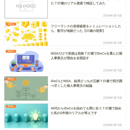
た？37歳のリアル資産で検証してみた
2026年1月15日
iDeCo
フリーランスの老後破産をシミュレーションした
ら、数字が地獄だった【37歳の現実】
2026年1月15日
iDeCo
NISAだけで老後は危険？37歳でiDeCoを選んだ個
人事業主が理由を全部話す
2026年1月15日
iDeCo
iDeCoとNISA、結局どっちが正解？37歳で両方調
べ尽くした個人事業主の結論
2026年1月15日
iDeCo
40代からiDeCoを始めても間に合う？37歳で始め
た私の2年後のリアルが答えです
2026年1月15日