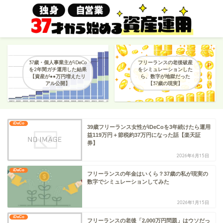
37歳・個人事業主がiDeCo
フリーランスの老後破産
を2年間ガチ運用した結果
をシミュレーションした
【資産が●●万円増えたリ
ら、数字が地獄だった
アル公開】
【37歳の現実】
iDeCo
39歳フリーランス女性がiDeCoを3年続けたら運用
益119万円＋節税約37万円になった話【楽天証
券】
2026年6月15日
iDeCo
フリーランスの年金はいくら？37歳の私が現実の
数字でシミュレーションしてみた
2026年1月15日
iDeCo
フリーランスの老後「2,000万円問題」はウソだっ