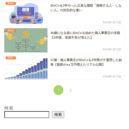
iDeCo
iDeCoを2年やった正直な感想「後悔する人・しな
い人」の決定的な違い
2026年1月15日
iDeCo
40歳になる前にiDeCoを始めた個人事業主の末路
【2年後、老後不安が消えた】
2026年1月15日
iDeCo
37歳・個人事業主がiDeCoを2年間ガチ運用した結
果【資産が●●万円増えたリアル公開】
2026年1月15日
1
2
検索
検索